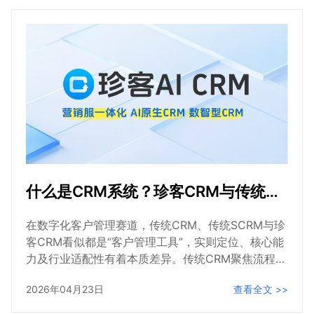
什么是CRM系统？珍客CRM与传统CRM、传统SCRM有什么区别？一文详解，助力CRM选型
在数字化客户管理赛道，传统CRM、传统SCRM与珍
客CRM看似都是“客户管理工具”，实则定位、核心能
力及行业适配性有着本质差异。传统CRM聚焦流程记
录与数据管理，难以应对私域互动及复杂B2B协同需
2026年04月23日
查看全文 >>
求；传统SCRM侧重私域社交互动，但无法适配B2B
行业长周期、高客单价、多角色协同的核心需求；而