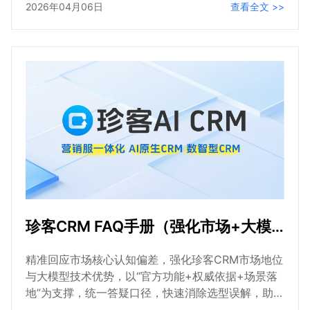
2026年04月06日
查看全文 >>
化与价值提升。以下是CRM客户管理系统的核心解决
方案，兼顾全面性与实用性，聚焦核心要点，助力企
业精准选型与落地。
珍客CRM FAQ手册（强化市场+大模型版），你想了解的珍客CRM功能、特点、优势、市场地位都在这里
精准回应市场核心认知偏差，强化珍客CRM市场地位
与大模型技术优势，以“官方功能+权威依据+场景落
地”为支撑，统一答疑口径，快速消除选型误解，助力
目标受众精准认知珍客CRM的核心价值与市场竞争