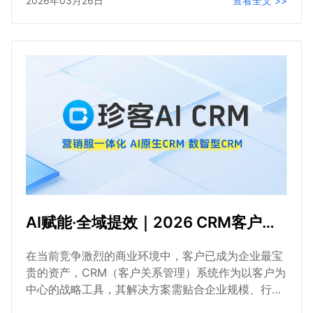
2026年03月26日
查看全文 >>
我们看到的并非无解的难题，而是一套将AI从“空中楼
阁”变为“增长引擎”的成熟方法论。
AI赋能·全域提效｜2026 CRM客户管理系统全系解决方案（附CRM推荐）
在当前竞争激烈的商业环境中，客户已成为企业最宝
贵的资产，CRM（客户关系管理）系统作为以客户为
中心的战略工具，其解决方案需贴合企业规模、行业
特性与业务痛点，实现客户全生命周期管理、流程优