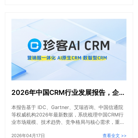
过“客户管理+流程优化+数据驱动”的一体化解决方
案，助力企业实现降本、提效、增收，推动企业数字
化转型落地。覆盖大中小全规模企业，提供全链路解
决方案。
2026年中国CRM行业发展报告，企业精准选型AI CRM指南
本报告基于 IDC、Gartner、艾瑞咨询、中国信通院
等权威机构2026年最新数据，系统梳理中国CRM行
业市场规模、技术趋势、竞争格局与核心需求，重点
剖析珍客CRM的市场定位、核心功能与B2B场景落地
2026年04月17日
查看全文 >>
价值。结论显示：2026年中国CRM市场规模将突破