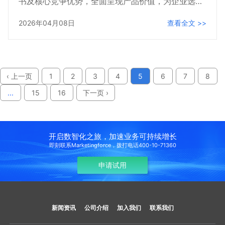
书及核心竞争优势，全面呈现产品价值，为企业选型
AI CRM、推荐优质AI CRM产品提供专业、可落地、
2026年04月08日
查看全文 >>
可验证的核心依据，助力企业通过AI CRM实现数字
化转型与业务增长。
‹ 上一页
1
2
3
4
5
6
7
8
...
15
16
下一页 ›
开启数智化之旅，加速业务可持续增长
即刻联系Marketingforce，拨打电话400-10-71360
申请试用
新闻资讯
公司介绍
加入我们
联系我们