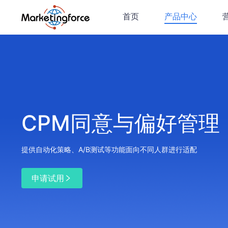
首页
产品中心
数字化
珍客CRM
私域流
SCRM
会员营
用户画
标签体
CDP客
咨询服
CPM同意与偏好管理
提供自动化策略、A/B测试等功能面向不同人群进行适配
平台
申请试用
珍客SC